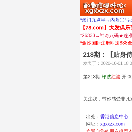
*澳门九点半→内幕①码-
【78.com】大发俱
*26333→神奇八码★
*金沙国际注册即送88
218期：【贴身
发表于：2020-10-01 18:0
第218期
绿
波
红
波
开:0
关注我，带你感受非凡
出处：
香港信息中心
网址：
xgxxzx.com
欢迎向您的朋友推荐