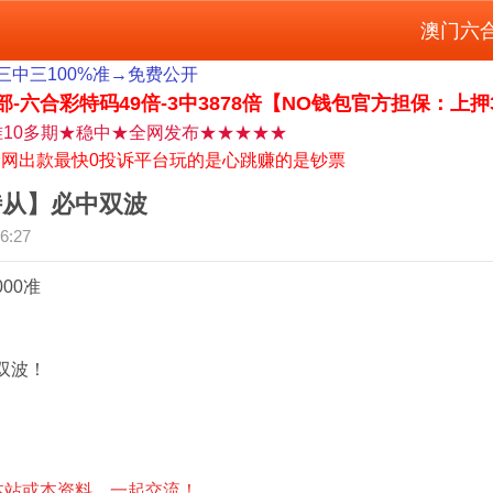
澳门六
三中三100%准→免费公开
乐部-六合彩特码49倍-3中3878倍【NO钱包官方担保：上
连准10多期★稳中★全网发布★★★★★
8全网出款最快0投诉平台玩的是心跳赚的是钞票
侍从】必中双波
6:27
000准
双波！
本站或本资料，一起交流！