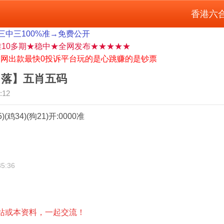
香港六
三中三100%准→免费公开
连准10多期★稳中★全网发布★★★★★
8全网出款最快0投诉平台玩的是心跳赚的是钞票
日落】五肖五码
:12
)(鸡34)(狗21)
开:0000准
5:36
站或本资料，一起交流！