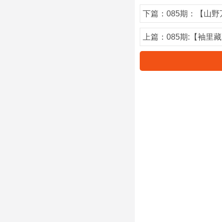
下篇：
085期：【山
上篇：
085期:【袖里