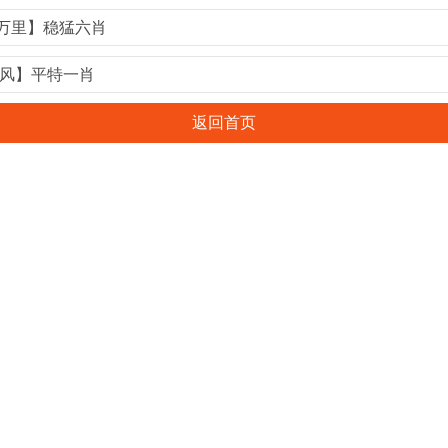
野万里】稳猛六肖
藏风】平特一肖
返回首页