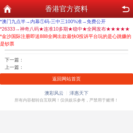
香港官方资料
*澳门九点半→内幕①码-三中三100%准→免费公开
*26333→神奇八码★连准10多期★稳中★全网发布★★★★★
*金沙国际注册即送888全网出款最快0投诉平台玩的是心跳赚的
是钞票
下一篇：
上一篇：
返回网站首页
澳彩风云
泽惠天下
所有内容都转自互联网！仅供娱乐参考，严禁用于赌博！