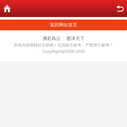
返回网站首页
澳彩风云
惠泽天下
所有内容都转自互联网！仅供娱乐参考，严禁用于赌博！
CopyRight@2006-2025